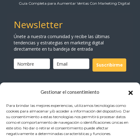
Guía Completa para Aumentar Ventas Con Marketing Digital
Newsletter
Únete a nuestra comunidad y recibe las últimas
tendencias y estrategias en marketing digital
directamente en tu bandeja de entrada
Suscribirme
Gestionar el consentimiento
Para brindar las mejores experiencias, utilizamos tecnologías como
cookies para almacenar y/o acceder a información del dispositivo. Dar
su consentimiento a estas tecnologías nos permitirá procesar datos
Home
como el comportamiento de navegación o identificaciones únicas en
este sitio. No dar o retirar el consentimiento puede afectar
negativamente a determinadas características y funciones.
Servicios